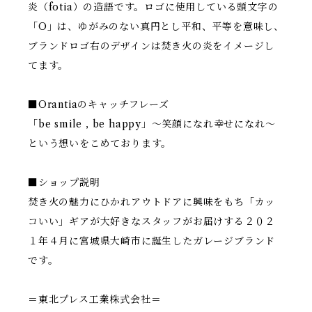
炎（fotia）の造語です。ロゴに使用している頭文字の
「O」は、ゆがみのない真円とし平和、平等を意味し、
ブランドロゴ右のデザインは焚き火の炎をイメージし
てます。
■Orantiaのキャッチフレーズ
「be smile , be happy」～笑顔になれ幸せになれ～
という想いをこめております。
■ショップ説明
焚き火の魅力にひかれアウトドアに興味をもち「カッ
コいい」ギアが大好きなスタッフがお届けする２０２
１年４月に宮城県大崎市に誕生したガレージブランド
です。
＝東北プレス工業株式会社＝