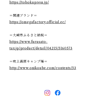
https://tohokupress.jp/
＝関連ブランド＝
https://omegafactory.official.ec/
＝大崎市ふるさと納税＝
https://www.furusato-
tax.jp/product/detail/04215/5160573
＝吹上高原キャンプ場＝
http://www.onikoube.com/contents/53