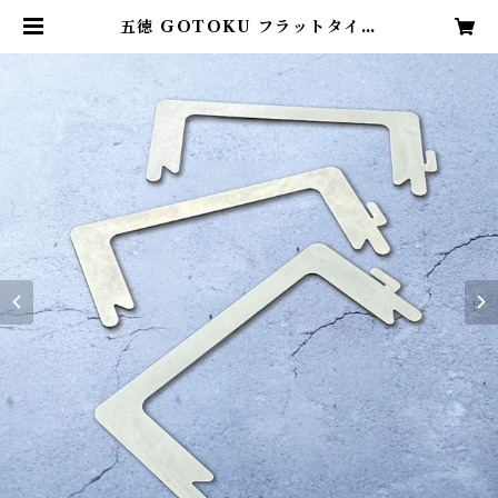
五徳 GOTOKU フラットタイプ
（3個1セット）塗装なし | Oranti
a（オレンティア）