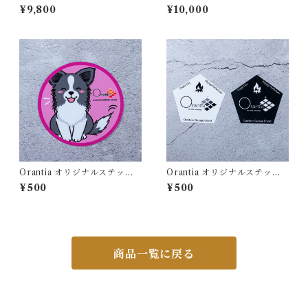
ONUS） (本革専用ケース付属
MI）
¥9,800
¥10,000
です)
Orantia オリジナルステッカ
Orantia オリジナルステッカ
ー：ドッグ
ー：ペンタゴン
¥500
¥500
商品一覧に戻る