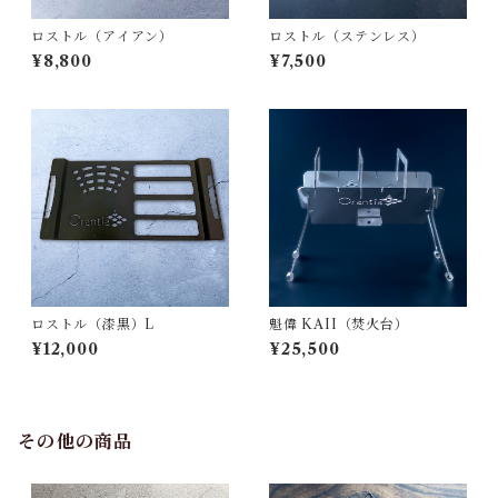
ロストル（アイアン）
ロストル（ステンレス）
¥8,800
¥7,500
ロストル（漆黒）L
魁偉 KAII（焚火台）
¥12,000
¥25,500
その他の商品