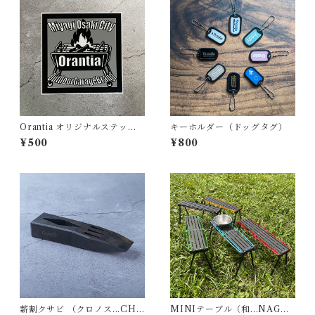
Orantia オリジナルステッカ
キーホルダー（ドッグタグ）
ー：焚き火台
¥500
¥800
薪割クサビ （クロノス...CHR
MINIテーブル（和...NAGO