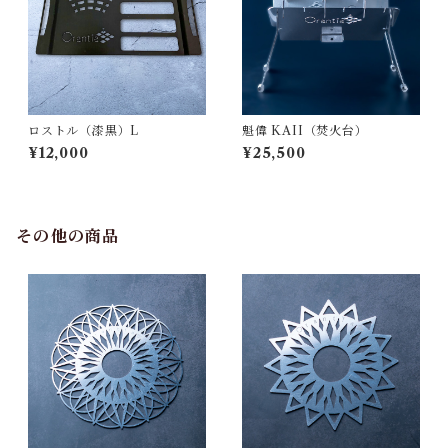
ロストル（漆黒）L
魁偉 KAII（焚火台）
¥12,000
¥25,500
その他の商品