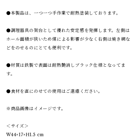
●本製品は、一つ一つ手作業で耐熱塗装しております。
●調理器具の架台として優れた安定感を発揮します。左側は
ホール面積が狭いため煤による影響が少なく右側は焼き網な
どをのせるのにとても便利です。
●材質は鉄製で表面は耐熱艶消しブラック仕様となってま
す。
●食材を直にのせての使用はご遠慮ください。
※商品画像はイメージです。
＜サイズ＞
W44×17×H1.5 cm