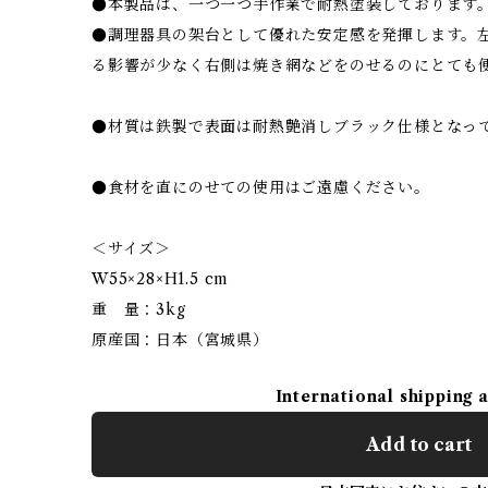
●本製品は、一つ一つ手作業で耐熱塗装しております
●調理器具の架台として優れた安定感を発揮します。
る影響が少なく右側は焼き網などをのせるのにとても
●材質は鉄製で表面は耐熱艶消しブラック仕様となっ
●食材を直にのせての使用はご遠慮ください。
＜サイズ＞
W55×28×H1.5 cm
重 量：3kg
原産国：日本（宮城県）
International shipping 
Add to cart