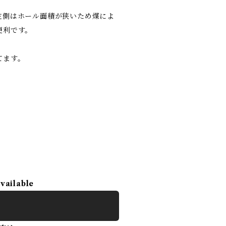
。
左側はホール面積が狭いため煤によ
便利です。
てます。
available