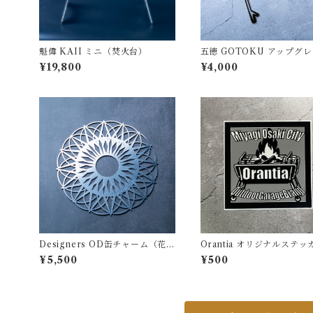
魁偉 KAII ミニ（焚火台）
五徳 GOTOKU アップグ
版（3個1セット）黒色耐熱
¥19,800
¥4,000
Designers OD缶チャーム（花…
Orantia オリジナルステ
HANA）
焚き火台
¥5,500
¥500