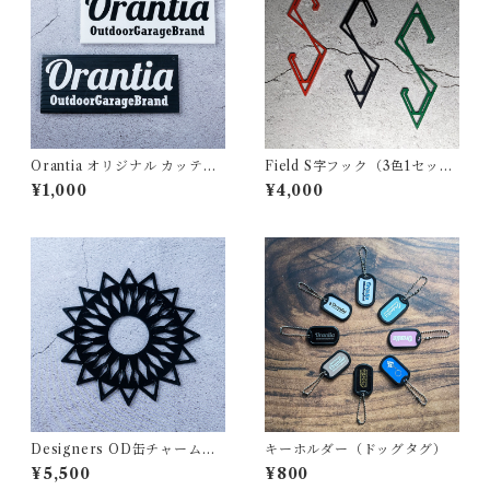
Orantia オリジナル カッティ
Field S字フック（3色1セッ
ングステッカー
ト）
¥1,000
¥4,000
Designers OD缶チャーム
キーホルダー（ドッグタグ）
（黒…KURO）
¥5,500
¥800