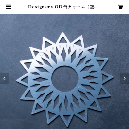
Designers OD缶チャーム（空…S
ORA） | Orantia（オレンティ
ア）