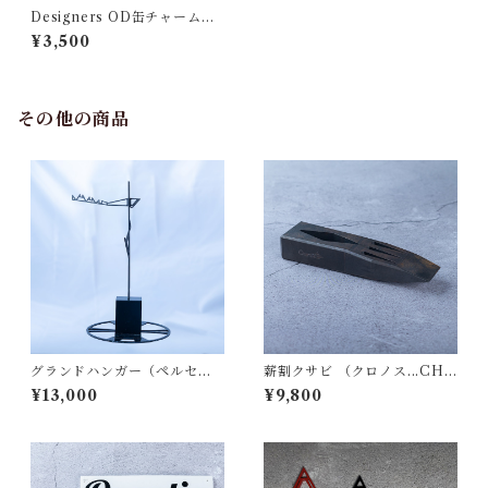
Designers OD缶チャーム
（空…SORA）
¥3,500
その他の商品
グランドハンガー（ペルセウ
薪割クサビ （クロノス...CHR
ス...PERSEUS）
ONUS） (本革専用ケース付属
¥13,000
¥9,800
です)