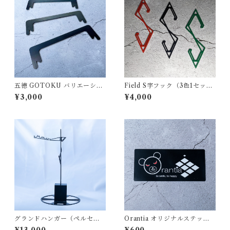
五徳 GOTOKU バリエーショ
Field S字フック（3色1セッ
ンタイプ（3個1セット）塗装
ト）
¥3,000
¥4,000
なし
グランドハンガー（ペルセウ
Orantia オリジナルステッカ
ス...PERSEUS）
ー：WARUくま