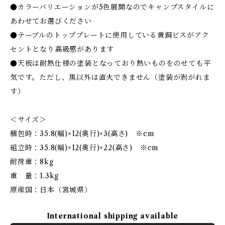
●カラーバリエーションが5色展開なのでキャンプスタイルに
あわせてお選びください
●テーブルのトッププレートに使用している黄銅ビスがアク
セントとなり高級感があります
●天板は耐熱仕様の塗装となっており熱いものをのせても平
気です。ただし、黒以外は直火できません（塗装が剥がれま
す）
＜サイズ＞
梱包時：35.8(幅)×12(奥行)×3(高さ) ※cm
組立時：35.8(幅)×12(奥行)×22(高さ) ※cm
耐荷重：8kg
重 量：1.3kg
原産国：日本（宮城県）
International shipping available