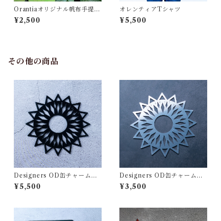
Orantiaオリジナル帆布手提げ
オレンティアTシャツ
袋
¥2,500
¥5,500
その他の商品
Designers OD缶チャーム
Designers OD缶チャーム
（黒…KURO）
（空…SORA）
¥5,500
¥3,500