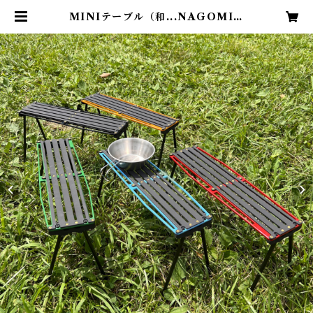
MINIテーブル（和...NAGOMI）
| Orantia（オレンティア）