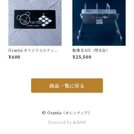
Orantia オリジナルステッカ
魁偉 KAII（焚火台）
ー：WARUくま
¥600
¥25,500
商品一覧に戻る
© Orantia（オレンティア）
Powered by