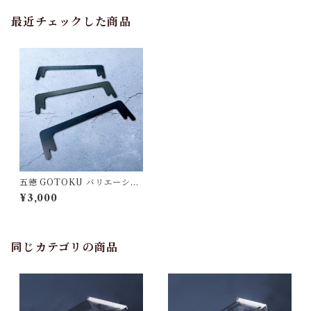
最近チェックした商品
五徳 GOTOKU バリエーショ
ンタイプ（3個1セット）塗装
¥3,000
なし
同じカテゴリの商品