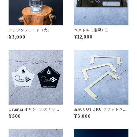
ランタンシェード（大）
ロストル（漆黒）L
¥3,000
¥12,000
Orantia オリジナルステッカ
五徳 GOTOKU フラットタイ
ー：ペンタゴン
プ（3個1セット）塗装なし
¥500
¥3,000