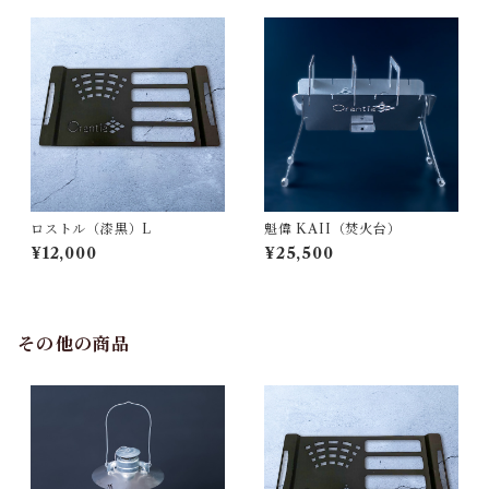
ロストル（漆黒）L
魁偉 KAII（焚火台）
¥12,000
¥25,500
その他の商品